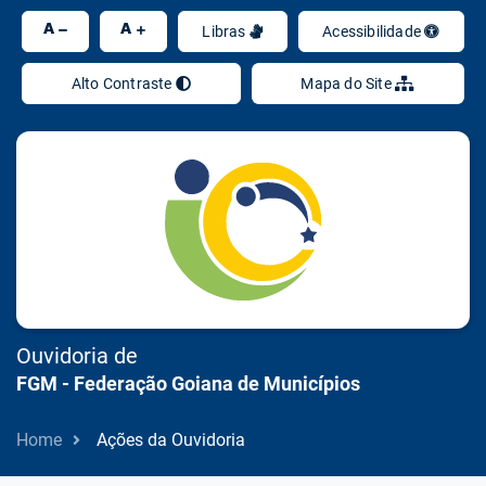
Seção de atalhos e links de acessibilidad
Ir
A
A
Libras
Acessibilidade
Alto Contraste
Mapa do Site
Ouvidoria de
FGM - Federação Goiana de Municípios
Home
Ações da Ouvidoria