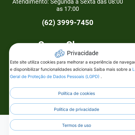
Atendimento: Segunda a Sexta das 08:00
as 17:00
(62) 3999-7450
Como Chegar
Privacidade
FGM - Federação Goiana de Municípios
Este site utiliza cookies para melhorar a experiência de naveg
e disponibilizar funcionalidades adicionais Saiba mais sobre a
L
R. 102, 186 - St. Sul, Goiânia - GO,
Geral de Proteção de Dados Pessoais (LGPD)
.
74083-250
Política de cookies
Política de privacidade
Termos de uso